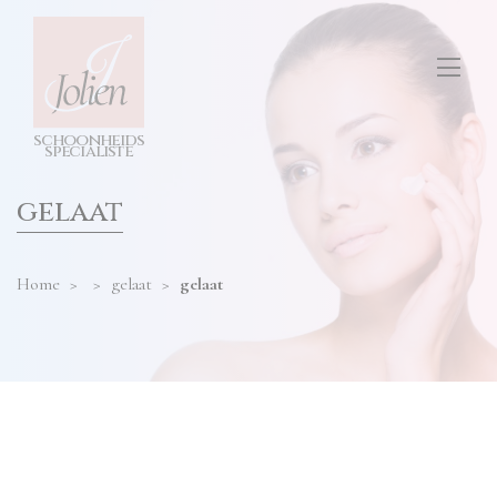
test
ONS SALON
diensten
hier
invullen
TARIEVEN
s
c
h
o
o
n
h
e
i
d
s
CONTACT
s
p
e
cia
l
i
s
t
e
gelaat
Home
>
>
gelaat
>
gelaat