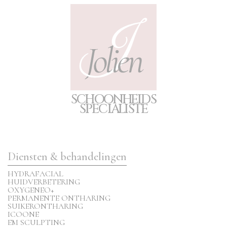
S
C
H
O
O
N
H
E
I
D
S
S
P
E
CIA
L
I
S
T
E
Diensten & behandelingen
HYDRAFACIAL
HUIDVERBETERING
OXYGENEO+
PERMANENTE ONTHARING
SUIKERONTHARING
ICOONE
EM SCULPTING