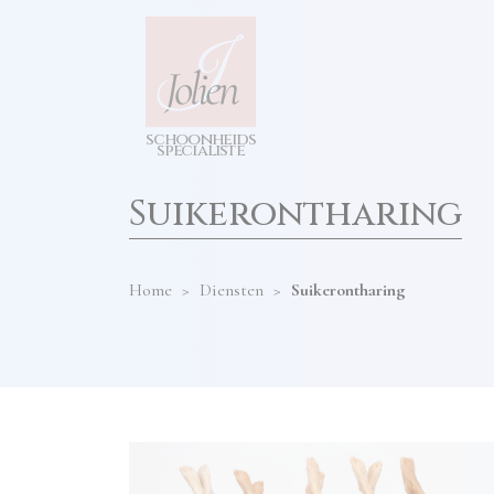
test
diensten
hier
invullen
s
c
h
o
o
n
h
e
i
d
s
s
p
e
cia
l
i
s
t
e
Suikerontharing
Home
>
Diensten
>
Suikerontharing