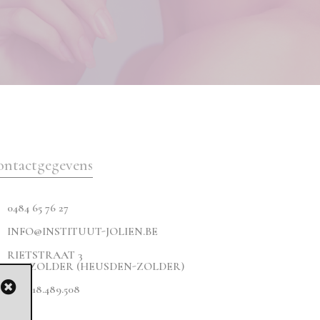
ontactgegevens
0484 65 76 27
INFO@INSTITUUT-JOLIEN.BE
RIETSTRAAT 3
3550 ZOLDER (HEUSDEN-ZOLDER)
BE 1018.489.508