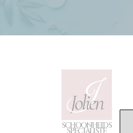
S
C
H
O
O
N
H
E
I
D
S
S
P
E
CIA
L
I
S
T
E