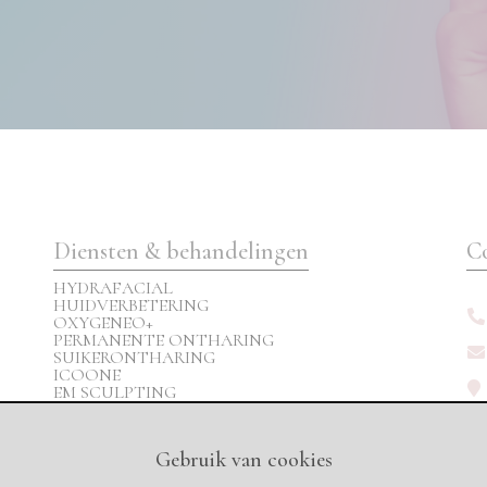
Diensten & behandelingen
C
HYDRAFACIAL
HUIDVERBETERING
OXYGENEO+
PERMANENTE ONTHARING
SUIKERONTHARING
ICOONE
EM SCULPTING
CRYOLIPOLYSE (VET BEVRIEZEN)
ERIC PRESSOTHERAPIST-
DRUKPULSMASSAGEPAK
Gebruik van cookies
UNIVERSAL CONTOUR WRAP
PERMANENTE MAKE-UP