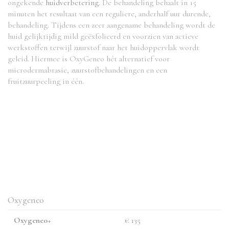
ongekende
huidverbetering
. De behandeling behaalt in 15
minuten het resultaat van een reguliere, anderhalf uur durende,
behandeling. Tijdens een zeer aangename behandeling wordt de
huid gelijktijdig mild geëxfolieerd en voorzien van actieve
werkstoffen terwijl zuurstof naar het huidoppervlak wordt
geleid. Hiermee is OxyGeneo hét alternatief voor
microdermabrasie, zuurstofbehandelingen en een
fruitzuurpeeling in één.
Oxygeneo
Oxygeneo+
€ 135