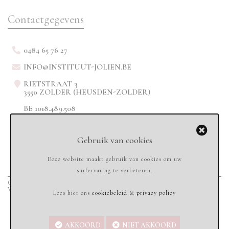
Contactgegevens
0484 65 76 27
INFO@INSTITUUT-JOLIEN.BE
RIETSTRAAT 3
3550 ZOLDER (HEUSDEN-ZOLDER)
BE 1018.489.508
Gebruik van cookies
Deze website maakt gebruik van cookies om uw
surfervaring te verbeteren.
Copyright © 2020
Instituut-jolien.be - All rights reserved
-
Sandbox Services
Webdesign & Marketing
Lees hier ons
cookiebeleid
&
privacy policy
AKKOORD
NIET AKKOORD