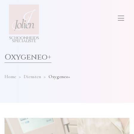
test
ONS SALON
diensten
hier
invullen
TARIEVEN
s
c
h
o
o
n
h
e
i
d
s
CONTACT
s
p
e
cia
l
i
s
t
e
Oxygeneo+
Home
>
Diensten
>
Oxygeneo+