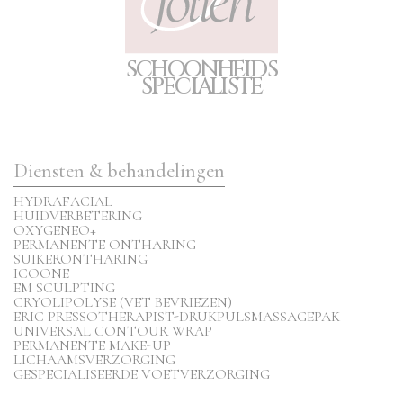
S
C
H
O
O
N
H
E
I
D
S
S
P
E
CIA
L
I
S
T
E
Diensten & behandelingen
HYDRAFACIAL
HUIDVERBETERING
OXYGENEO+
PERMANENTE ONTHARING
SUIKERONTHARING
ICOONE
EM SCULPTING
CRYOLIPOLYSE (VET BEVRIEZEN)
ERIC PRESSOTHERAPIST-DRUKPULSMASSAGEPAK
UNIVERSAL CONTOUR WRAP
PERMANENTE MAKE-UP
LICHAAMSVERZORGING
GESPECIALISEERDE VOETVERZORGING