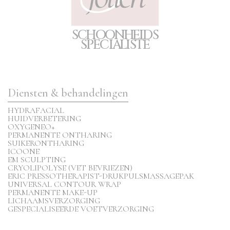
S
C
H
O
O
N
H
E
I
D
S
S
P
E
CIA
L
I
S
T
E
Diensten & behandelingen
HYDRAFACIAL
HUIDVERBETERING
OXYGENEO+
PERMANENTE ONTHARING
SUIKERONTHARING
ICOONE
EM SCULPTING
CRYOLIPOLYSE (VET BEVRIEZEN)
ERIC PRESSOTHERAPIST-DRUKPULSMASSAGEPAK
UNIVERSAL CONTOUR WRAP
PERMANENTE MAKE-UP
LICHAAMSVERZORGING
GESPECIALISEERDE VOETVERZORGING