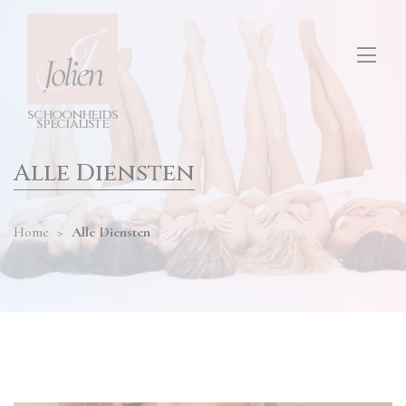
test
ONS SALON
diensten
hier
invullen
TARIEVEN
s
c
h
o
o
n
h
e
i
d
s
CONTACT
s
p
e
cia
l
i
s
t
e
Alle Diensten
Home
>
Alle Diensten