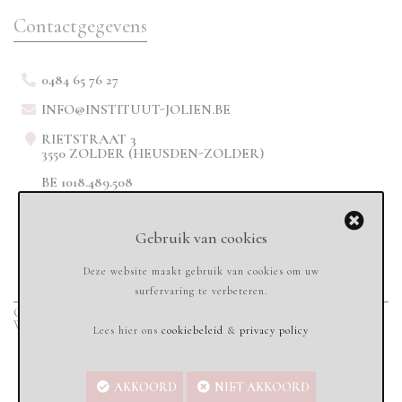
Contactgegevens
0484 65 76 27
INFO@INSTITUUT-JOLIEN.BE
RIETSTRAAT 3
3550 ZOLDER (HEUSDEN-ZOLDER)
BE 1018.489.508
Gebruik van cookies
Deze website maakt gebruik van cookies om uw
surfervaring te verbeteren.
Copyright © 2020
Instituut-jolien.be - All rights reserved
-
Sandbox Services
Webdesign & Marketing
Lees hier ons
cookiebeleid
&
privacy policy
AKKOORD
NIET AKKOORD