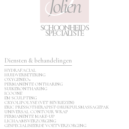
S
C
H
O
O
N
H
E
I
D
S
S
P
E
CIA
L
I
S
T
E
Diensten & behandelingen
HYDRAFACIAL
HUIDVERBETERING
OXYGENEO+
PERMANENTE ONTHARING
SUIKERONTHARING
ICOONE
EM SCULPTING
CRYOLIPOLYSE (VET BEVRIEZEN)
ERIC PRESSOTHERAPIST-DRUKPULSMASSAGEPAK
UNIVERSAL CONTOUR WRAP
PERMANENTE MAKE-UP
LICHAAMSVERZORGING
GESPECIALISEERDE VOETVERZORGING