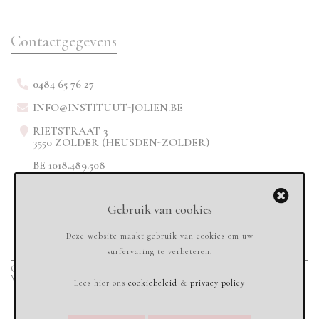
Contactgegevens
0484 65 76 27
INFO@INSTITUUT-JOLIEN.BE
RIETSTRAAT 3
3550 ZOLDER (HEUSDEN-ZOLDER)
BE 1018.489.508
Gebruik van cookies
Deze website maakt gebruik van cookies om uw
surfervaring te verbeteren.
Copyright © 2020
Instituut-jolien.be - All rights reserved
-
Sandbox Services
Webdesign & Marketing
Lees hier ons
cookiebeleid
&
privacy policy