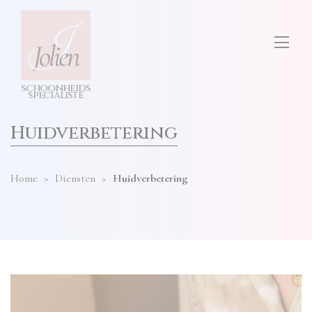
test
ONS SALON
diensten
hier
invullen
TARIEVEN
s
c
h
o
o
n
h
e
i
d
s
CONTACT
s
p
e
cia
l
i
s
t
e
Huidverbetering
Home
>
Diensten
>
Huidverbetering