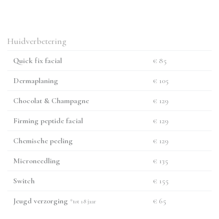
Huidverbetering
Quick fix facial
€ 85
Dermaplaning
€ 105
Chocolat & Champagne
€ 129
Firming peptide facial
€ 129
Chemische peeling
€ 129
Microneedling
€ 135
Switch
€ 155
Jeugd verzorging
€ 65
*tot 18 jaar