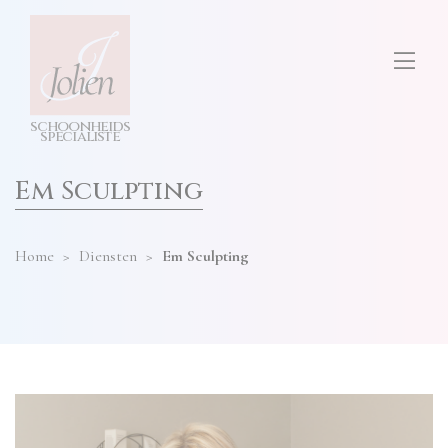
test
ONS SALON
diensten
hier
invullen
TARIEVEN
s
c
h
o
o
n
h
e
i
d
s
CONTACT
s
p
e
cia
l
i
s
t
e
Em Sculpting
Home
>
Diensten
>
Em Sculpting