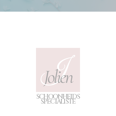
S
C
H
O
O
N
H
E
I
D
S
S
P
E
CIA
L
I
S
T
E