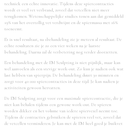
techniek een echte innovatie. Tijdens deze spiercontracties
wordt er veel vet verbrand, zoveel dat vetcellen niet meer
terugkomen. Wetenschappelijke studies tonen aan dat gemiddeld
19% van het overtollig vet verdwijnt en de spiermassa met 16%
toeneemt.
Er is snel resultaat, na 1behandeling zie je meteen al resultaat. De
echte resultaten zie je zo een vier weken na je laatste
behandeling. Daarna zal de verbetering nog verder doorzetten.
Een behandeling met de EM Sculpting is niet pijnlijk, maar kan
wel aanvoelen als een stevige work-out. Zo kun je nadien ook wat
last hebben van spierpijn. De behandeling duurt 30 minuten en
zorgt voor 40 000 spiercontracties in deze tijd. Je kan nadien je
activiteiten gewoon hervatten.
De EM Sculpting zorgt voor een maximale spiercontractie, die je
niet kan behalen tijdens een gewone work-out. De spieren
worden dikker en het volume van iedere spiervezel neemt toe.
Tijdens de contracties gebruiken de spieren veel vet, zoveel dat
de vetcellen verminderen. Je kan met de EM heel goed je buikvet