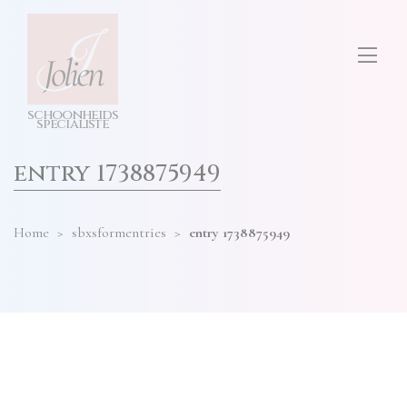
test
ONS SALON
diensten
hier
invullen
TARIEVEN
s
c
h
o
o
n
h
e
i
d
s
CONTACT
s
p
e
cia
l
i
s
t
e
entry 1738875949
Home
>
sbxsformentries
>
entry 1738875949