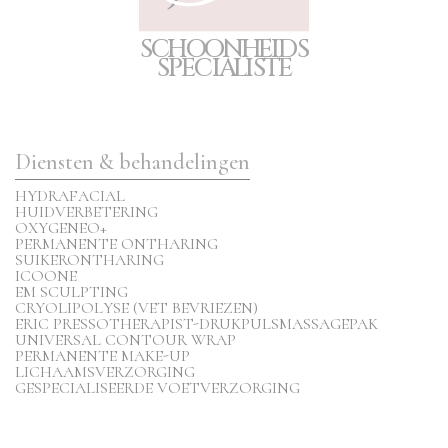
S
C
H
O
O
N
H
E
I
D
S
S
P
E
CIA
L
I
S
T
E
Diensten & behandelingen
HYDRAFACIAL
HUIDVERBETERING
OXYGENEO+
PERMANENTE ONTHARING
SUIKERONTHARING
ICOONE
EM SCULPTING
CRYOLIPOLYSE (VET BEVRIEZEN)
ERIC PRESSOTHERAPIST-DRUKPULSMASSAGEPAK
UNIVERSAL CONTOUR WRAP
PERMANENTE MAKE-UP
LICHAAMSVERZORGING
GESPECIALISEERDE VOETVERZORGING