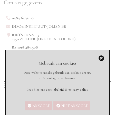
Contactgegevens
0484 65 76 27
INFO@INSTITUUT-JOLIEN.BE
RIETSTRAAT 3
3550 ZOLDER (HEUSDEN-ZOLDER)
BE 1018.489.508
Gebruik van cookies
Deze website maakt gebruik van cookies om uw
surfervaring te verbeteren.
Copyright © 2020
Instituut-jolien.be - All rights reserved
-
Sandbox Services
Webdesign & Marketing
Lees hier ons
cookiebeleid
&
privacy policy
AKKOORD
NIET AKKOORD