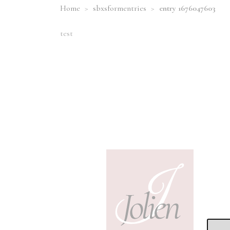
Home
>
sbxsformentries
>
entry 1676047603
test