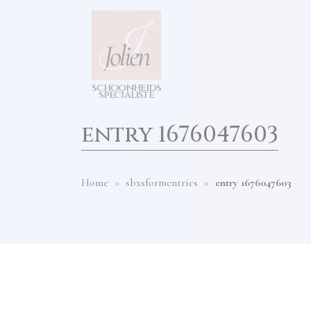
test
diensten
hier
invullen
s
c
h
o
o
n
h
e
i
d
s
s
p
e
cia
l
i
s
t
e
entry 1676047603
Home
>
sbxsformentries
>
entry 1676047603