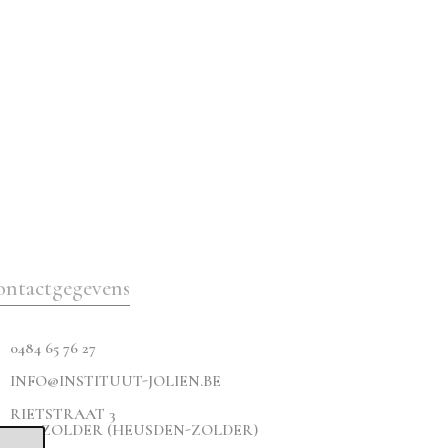
ontactgegevens
0484 65 76 27
INFO@INSTITUUT-JOLIEN.BE
RIETSTRAAT 3
3550 ZOLDER (HEUSDEN-ZOLDER)