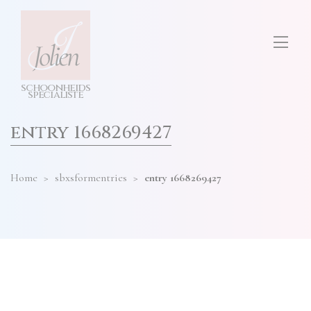
test
ONS SALON
diensten
hier
invullen
TARIEVEN
s
c
h
o
o
n
h
e
i
d
s
CONTACT
s
p
e
cia
l
i
s
t
e
entry 1668269427
Home
>
sbxsformentries
>
entry 1668269427