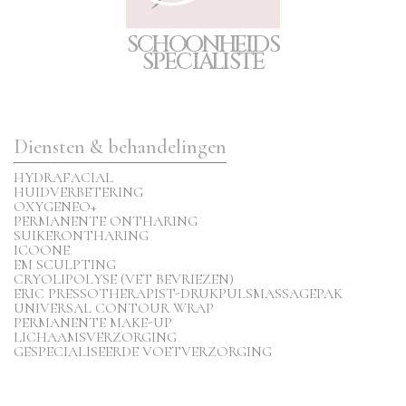
S
C
H
O
O
N
H
E
I
D
S
S
P
E
CIA
L
I
S
T
E
Diensten & behandelingen
HYDRAFACIAL
HUIDVERBETERING
OXYGENEO+
PERMANENTE ONTHARING
SUIKERONTHARING
ICOONE
EM SCULPTING
CRYOLIPOLYSE (VET BEVRIEZEN)
ERIC PRESSOTHERAPIST-DRUKPULSMASSAGEPAK
UNIVERSAL CONTOUR WRAP
PERMANENTE MAKE-UP
LICHAAMSVERZORGING
GESPECIALISEERDE VOETVERZORGING