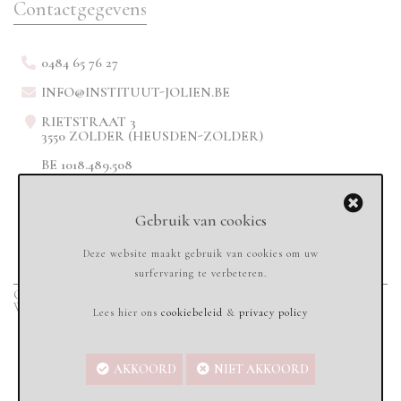
Contactgegevens
0484 65 76 27
INFO@INSTITUUT-JOLIEN.BE
RIETSTRAAT 3
3550 ZOLDER (HEUSDEN-ZOLDER)
BE 1018.489.508
Gebruik van cookies
Deze website maakt gebruik van cookies om uw
surfervaring te verbeteren.
Copyright © 2020
Instituut-jolien.be - All rights reserved
-
Sandbox Services
Webdesign & Marketing
Lees hier ons
cookiebeleid
&
privacy policy
AKKOORD
NIET AKKOORD