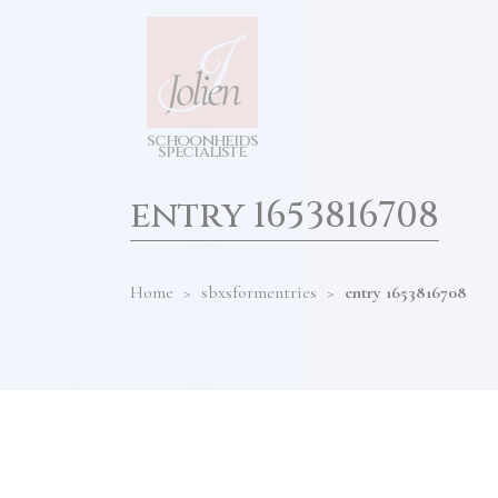
test
diensten
hier
invullen
s
c
h
o
o
n
h
e
i
d
s
s
p
e
cia
l
i
s
t
e
entry 1653816708
Home
>
sbxsformentries
>
entry 1653816708