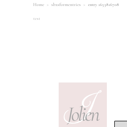
Home
>
sbxsformentries
>
entry 1653816708
test