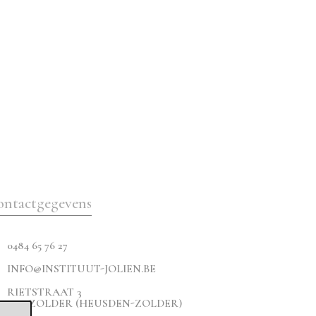
ontactgegevens
0484 65 76 27
INFO@INSTITUUT-JOLIEN.BE
RIETSTRAAT 3
3550 ZOLDER (HEUSDEN-ZOLDER)