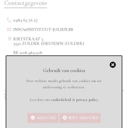
Contactgegevens
0484 65 76 27
INFO@INSTITUUT-JOLIEN.BE
RIETSTRAAT 3
3550 ZOLDER (HEUSDEN-ZOLDER)
BE 1018.489.508
Gebruik van cookies
Deze website maakt gebruik van cookies om uw
surfervaring te verbeteren.
Copyright © 2020
Instituut-jolien.be - All rights reserved
-
Sandbox Services
Webdesign & Marketing
Lees hier ons
cookiebeleid
&
privacy policy
AKKOORD
NIET AKKOORD