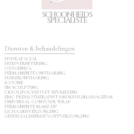
S
C
H
O
O
N
H
E
I
D
S
S
P
E
CIA
L
I
S
T
E
Diensten & behandelingen
HYDRAFACIAL
HUIDVERBETERING
OXYGENEO+
PERMANENTE ONTHARING
SUIKERONTHARING
ICOONE
EM SCULPTING
CRYOLIPOLYSE (VET BEVRIEZEN)
ERIC PRESSOTHERAPIST-DRUKPULSMASSAGEPAK
UNIVERSAL CONTOUR WRAP
PERMANENTE MAKE-UP
LICHAAMSVERZORGING
GESPECIALISEERDE VOETVERZORGING