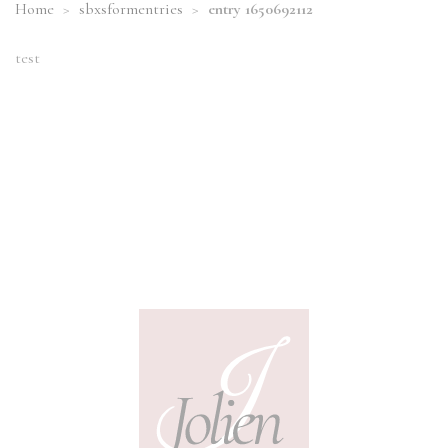
Home
>
sbxsformentries
>
entry 1650692112
test