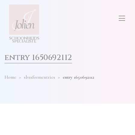
test
ONS SALON
diensten
hier
invullen
TARIEVEN
s
c
h
o
o
n
h
e
i
d
s
CONTACT
s
p
e
cia
l
i
s
t
e
entry 1650692112
Home
>
sbxsformentries
>
entry 1650692112