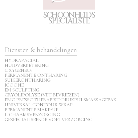
S
C
H
O
O
N
H
E
I
D
S
S
P
E
CIA
L
I
S
T
E
Diensten & behandelingen
HYDRAFACIAL
HUIDVERBETERING
OXYGENEO+
PERMANENTE ONTHARING
SUIKERONTHARING
ICOONE
EM SCULPTING
CRYOLIPOLYSE (VET BEVRIEZEN)
ERIC PRESSOTHERAPIST-DRUKPULSMASSAGEPAK
UNIVERSAL CONTOUR WRAP
PERMANENTE MAKE-UP
LICHAAMSVERZORGING
GESPECIALISEERDE VOETVERZORGING