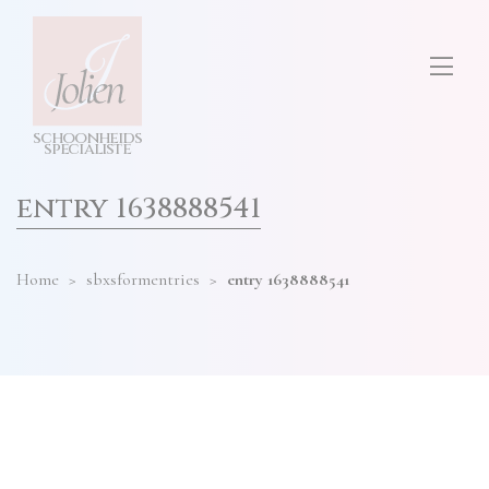
test
ONS SALON
diensten
hier
invullen
TARIEVEN
s
c
h
o
o
n
h
e
i
d
s
CONTACT
s
p
e
cia
l
i
s
t
e
entry 1638888541
Home
>
sbxsformentries
>
entry 1638888541