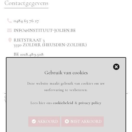
Contactgegevens
0484 65 76 27
INFO@INSTITUUT-JOLIEN.BE
RIETSTRAAT 3
3550 ZOLDER (HEUSDEN-ZOLDER)
BE 1018.489.508
Gebruik van cookies
Deze website maakt gebruik van cookies om uw
surfervaring te verbeteren.
Copyright © 2020
Instituut-jolien.be - All rights reserved
-
Sandbox Services
Webdesign & Marketing
Lees hier ons
cookiebeleid
&
privacy policy
AKKOORD
NIET AKKOORD