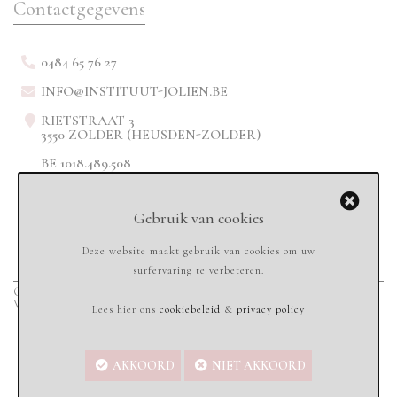
Contactgegevens
0484 65 76 27
INFO@INSTITUUT-JOLIEN.BE
RIETSTRAAT 3
3550 ZOLDER (HEUSDEN-ZOLDER)
BE 1018.489.508
Gebruik van cookies
Deze website maakt gebruik van cookies om uw
surfervaring te verbeteren.
Copyright © 2020
Instituut-jolien.be - All rights reserved
-
Sandbox Services
Webdesign & Marketing
Lees hier ons
cookiebeleid
&
privacy policy
AKKOORD
NIET AKKOORD