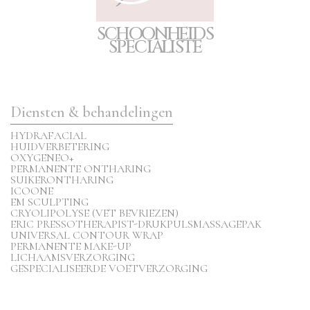
S
C
H
O
O
N
H
E
I
D
S
S
P
E
CIA
L
I
S
T
E
Diensten & behandelingen
HYDRAFACIAL
HUIDVERBETERING
OXYGENEO+
PERMANENTE ONTHARING
SUIKERONTHARING
ICOONE
EM SCULPTING
CRYOLIPOLYSE (VET BEVRIEZEN)
ERIC PRESSOTHERAPIST-DRUKPULSMASSAGEPAK
UNIVERSAL CONTOUR WRAP
PERMANENTE MAKE-UP
LICHAAMSVERZORGING
GESPECIALISEERDE VOETVERZORGING