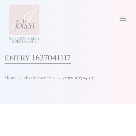
test
ONS SALON
diensten
hier
invullen
TARIEVEN
s
c
h
o
o
n
h
e
i
d
s
CONTACT
s
p
e
cia
l
i
s
t
e
entry 1627041117
Home
>
sbxsformentries
>
entry 1627041117