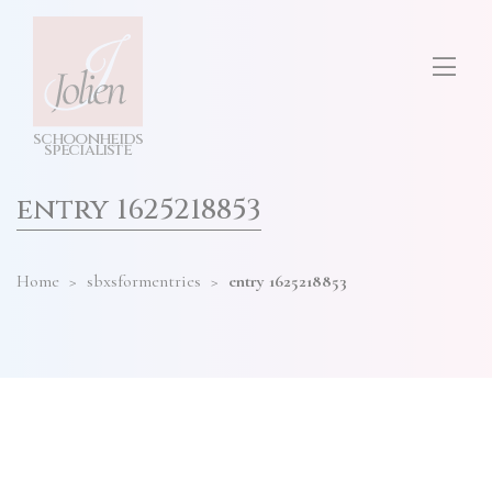
test
ONS SALON
diensten
hier
invullen
TARIEVEN
s
c
h
o
o
n
h
e
i
d
s
CONTACT
s
p
e
cia
l
i
s
t
e
entry 1625218853
Home
>
sbxsformentries
>
entry 1625218853