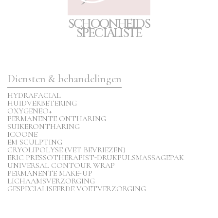
S
C
H
O
O
N
H
E
I
D
S
S
P
E
CIA
L
I
S
T
E
Diensten & behandelingen
HYDRAFACIAL
HUIDVERBETERING
OXYGENEO+
PERMANENTE ONTHARING
SUIKERONTHARING
ICOONE
EM SCULPTING
CRYOLIPOLYSE (VET BEVRIEZEN)
ERIC PRESSOTHERAPIST-DRUKPULSMASSAGEPAK
UNIVERSAL CONTOUR WRAP
PERMANENTE MAKE-UP
LICHAAMSVERZORGING
GESPECIALISEERDE VOETVERZORGING