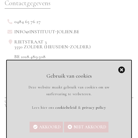
Contactgegevens
0484 65 76 27
INFO@INSTITUUT-JOLIEN.BE
RIETSTRAAT 3
3550 ZOLDER (HEUSDEN-ZOLDER)
BE 1018.489.508
Gebruik van cookies
Deze website maakt gebruik van cookies om uw
surfervaring te verbeteren.
Copyright © 2020
Instituut-jolien.be - All rights reserved
-
Sandbox Services
Webdesign & Marketing
Lees hier ons
cookiebeleid
&
privacy policy
AKKOORD
NIET AKKOORD