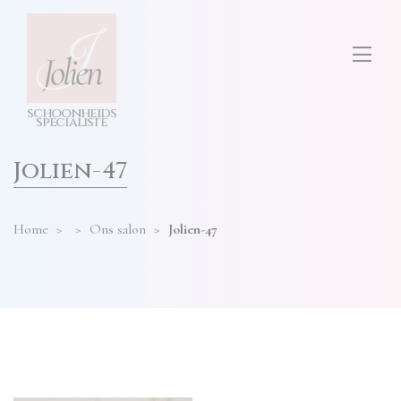
test
ONS SALON
diensten
hier
invullen
TARIEVEN
s
c
h
o
o
n
h
e
i
d
s
CONTACT
s
p
e
cia
l
i
s
t
e
Jolien-47
Home
>
>
Ons salon
>
Jolien-47