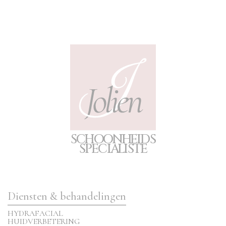
S
C
H
O
O
N
H
E
I
D
S
S
P
E
CIA
L
I
S
T
E
Diensten & behandelingen
HYDRAFACIAL
HUIDVERBETERING