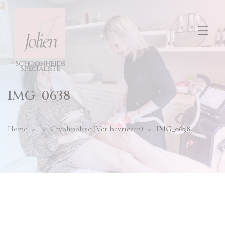
test
ONS SALON
diensten
hier
invullen
TARIEVEN
s
c
h
o
o
n
h
e
i
d
s
CONTACT
s
p
e
cia
l
i
s
t
e
IMG_0638
Home
>
>
Cryolipolyse (Vet bevriezen)
>
IMG_0638