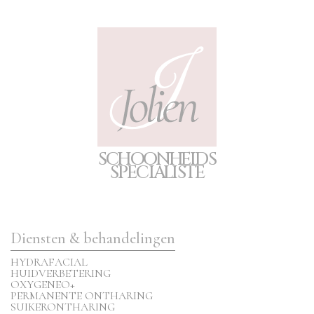
S
C
H
O
O
N
H
E
I
D
S
S
P
E
CIA
L
I
S
T
E
Diensten & behandelingen
HYDRAFACIAL
HUIDVERBETERING
OXYGENEO+
PERMANENTE ONTHARING
SUIKERONTHARING