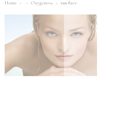
Home
>
>
Oxygeneo+
>
tan-face