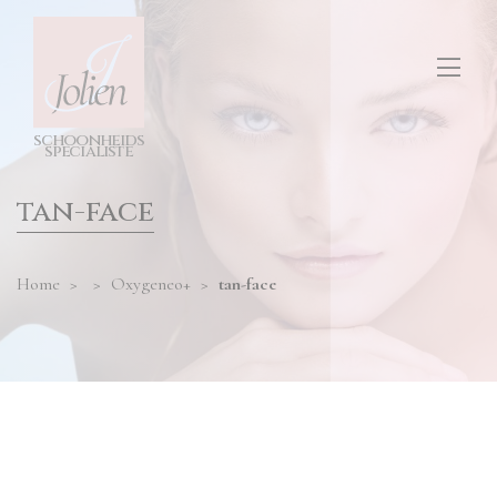
test
ONS SALON
diensten
hier
invullen
TARIEVEN
s
c
h
o
o
n
h
e
i
d
s
CONTACT
s
p
e
cia
l
i
s
t
e
tan-face
Home
>
>
Oxygeneo+
>
tan-face